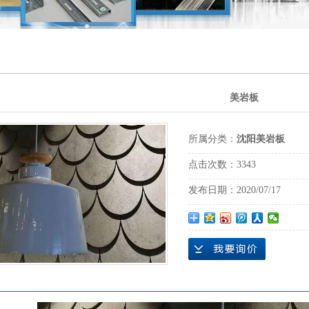
沈阳铝方通
沈阳铝挂片
沈阳铝扣板
沈阳铝条扣
美岩板
沈阳美岩板
所属分类：
沈阳美岩板
沈阳木方
点击次数：
3343
沈阳木丝水泥板
发布日期：
2020/07/17
沈阳三防洁净板
沈阳生态木
沈阳石膏板
沈阳水泥压力板
沈阳岩棉板