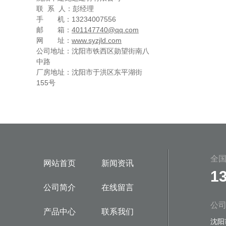
联 系 人：彭经理
手 机：13234007556
邮 箱：
401147740@qq.com
网 址：
www.syzjld.com
公司地址：沈阳市铁西区勋望街南八
中路
厂房地址：沈阳市于洪区东平湖街
155号
全
网站首页
新闻资讯
1
公司简介
在线留言
公
产品中心
联系我们
沈阳