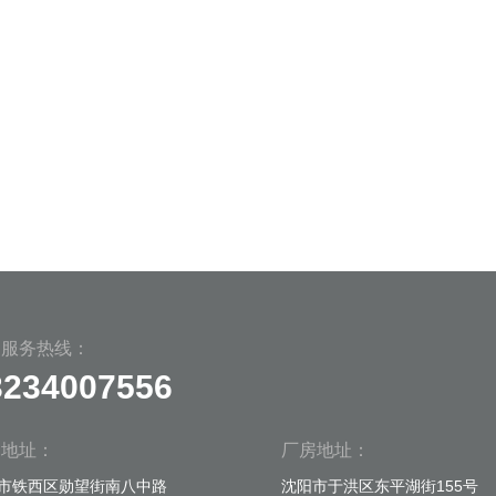
国服务热线：
3234007556
司地址：
厂房地址：
市铁西区勋望街南八中路
沈阳市于洪区东平湖街155号