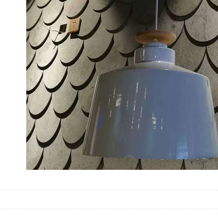
沈阳阻燃板
沈阳欧松板
新增水泥装饰板
埃特板
工业铝扣板
泰山牌系列
龙牌系列
星牌矿棉板
水泥板
穿孔吸音板
方通
龙牌系列