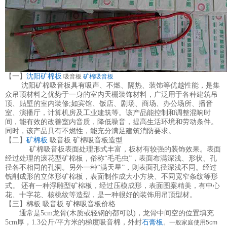
【一】
沈阳矿棉板
吸音板
矿棉吸音板
沈阳矿棉吸音板具有吸声、不燃、隔热、装饰等优越性能，是集
众吊顶材料之优势于一身的室内天棚装饰材料，广泛用于各种建筑吊
顶、贴壁的室内装修;如宾馆、饭店、剧场、商场、办公场所、播音
室、演播厅，计算机房及工业建筑等。该产品能控制和调整混响时
间，能有效的改善室内音质，降低噪音，提高生活环境和劳动条件。
同时，该产品具有不燃性，能充分满足建筑消防要求。
【二】
矿棉板
吸音板 矿棉吸音板造型
矿棉吸音板表面处理形式丰富，板材有较强的装饰效果。表面
经过处理的滚花型矿棉板，俗称“毛毛虫”，表面布满深浅、形状、孔
径各不相同的孔洞。另外一种“满天星”，则表面孔径深浅不同。经过
铣削成形的立体形矿棉板，表面制作成大小方块、不同宽窄条纹等形
式。 还有一种浮雕型矿棉板，经过压模成形，表面图案精美，有中心
花、十字花、核桃纹等造型，是一种很好的装饰用吊顶型材。
【三】棉板 吸音板 矿棉吸音板价格
通常是5cm龙骨(木质或轻钢的都可以)，龙骨中间空的位置填充
5cm厚，1.3公斤/平方米的梯度吸音棉，外封
石膏板
。一般家庭使用5cm